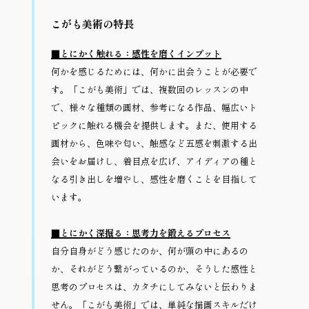
こがも美術の特長
■とにかく触れる：感性を磨くインプット
何かを感じるためには、何かに出会うことが必要で
す。「こがも美術」では、複数回のレッスンの中
で、様々な種類の画材、参考になる作品、幅広いト
ピックに触れる機会を提供します。また、使用する
画材から、色味や匂い、触感など五感を刺激する出
会いをお届けし、着目点を広げ、アイディアの種と
なる引き出しを増やし、感性を磨くことを目指して
います。
■とにかく深掘る：思考力を鍛えるプロセス
自分自身がどう感じたのか、何が頭の中にあるの
か、それがどう繋がっているのか、そうした感性と
思考のプロセスは、カタチにしてみないと伝わりま
せん。「こがも美術」では、単純な描画スキルだけ