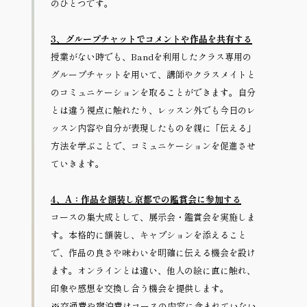
のひとつです。
3、グループチャットでコメントや作品を共有する
授業がない時でも、Bandを利用したクラス専用の
グループチャットを用いて、講師やクラスメイトと
のコミュニケーションを取ることができます。自分
とは違う視点に触れたり、レッスン外でも今日のレ
ッスン内容や自分が表現したものを親に「伝える」
方法を学ぶことで、コミュニケーションを促進させ
ていきます。
4、A：作品を額装し京都での鑑賞会に参加する
コースの集大成として、展示会・鑑賞会を実施しま
す。本格的に額装し、キャプションを添えること
で、作品の良さや味わいを明確に伝える機会を設け
ます。オンラインとは違い、他人の絵に直に触れ、
印象や感想を交換し合う機会を提供します。
※交通費や宿泊費はコースの内容に含まれていない