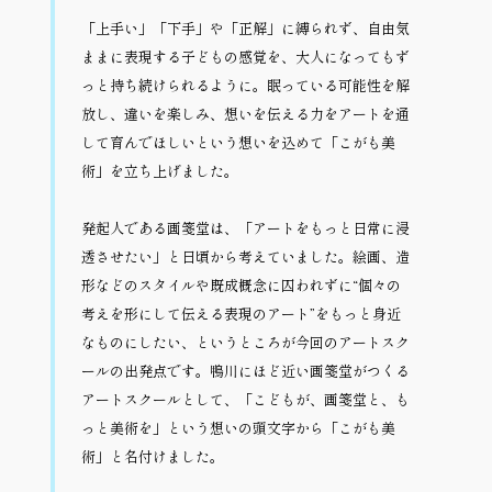
「上手い」「下手」や「正解」に縛られず、自由気
ままに表現する子どもの感覚を、大人になってもず
っと持ち続けられるように。眠っている可能性を解
放し、違いを楽しみ、想いを伝える力をアートを通
して育んでほしいという想いを込めて「こがも美
術」を立ち上げました。
発起人である画箋堂は、「アートをもっと日常に浸
透させたい」と日頃から考えていました。絵画、造
形などのスタイルや既成概念に囚われずに“個々の
考えを形にして伝える表現のアート”をもっと身近
なものにしたい、というところが今回のアートスク
ールの出発点です。鴨川にほど近い画箋堂がつくる
アートスクールとして、「こどもが、画箋堂と、も
っと美術を」という想いの頭文字から「こがも美
術」と名付けました。