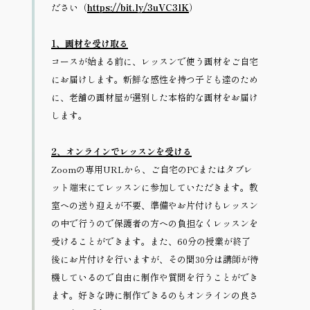
ださい（
https://bit.ly/3uVC3lK
）
1、画材を受け取る
コースが始まる前に、レッスンで使う画材をご自宅
にお届けします。新鮮な感性を持つ子ども達のため
に、老舗の画材屋が選別した本格的な画材をお届け
します。
2、オンラインでレッスンを受ける
Zoomの専用URLから、ご自宅のPCまたはタブレ
ット端末にてレッスンに参加していただきます。教
室への送り迎えが不要、準備やお片付けもレッスン
の中で行うので保護者の方への負担なくレッスンを
受けることができます。また、60分の授業が終了
後にお片付けを行いますが、その間30分は講師が待
機しているので自由に制作や質問を行うことができ
ます。好きな時に制作できるのもオンラインの良さ